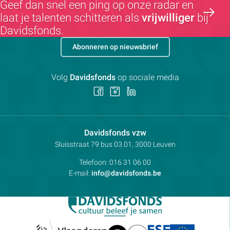
Geef dan snel een ping op onze radar en
laat je talenten schitteren als
vrijwilliger
bij
Davidsfonds.
Abonneren op nieuwsbrief
Volg
Davidsfonds
op sociale media
Volg
Volg
Volg
ons
ons
ons
op
op
op
Facebook
Instagram
LinkedIn
Contactpersoon:
Davidsfonds vzw
Adres:
Sluisstraat 79
bus 03.01, 3000
Leuven
Telefoon:
016 31 06 00
E-mail:
info@davidsfonds.be