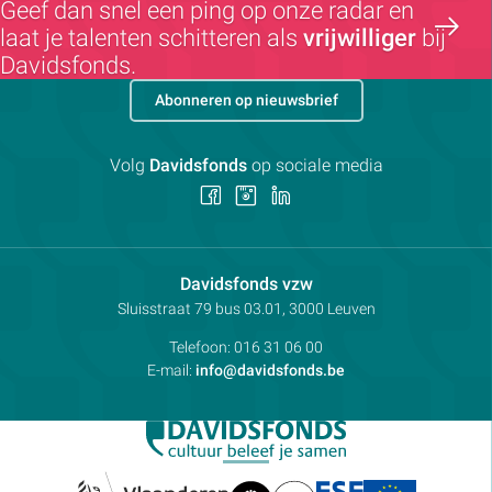
Geef dan snel een ping op onze radar en
laat je talenten schitteren als
vrijwilliger
bij
Davidsfonds.
Abonneren op nieuwsbrief
Volg
Davidsfonds
op sociale media
Volg
Volg
Volg
ons
ons
ons
op
op
op
Facebook
Instagram
LinkedIn
Contactpersoon:
Davidsfonds vzw
Adres:
Sluisstraat 79
bus 03.01, 3000
Leuven
Telefoon:
016 31 06 00
E-mail:
info@davidsfonds.be